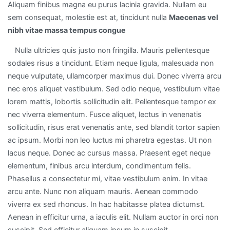
Aliquam finibus magna eu purus lacinia gravida. Nullam eu
sem consequat, molestie est at, tincidunt nulla
Maecenas vel
nibh vitae massa tempus congue
Nulla ultricies quis justo non fringilla. Mauris pellentesque
sodales risus a tincidunt. Etiam neque ligula, malesuada non
neque vulputate, ullamcorper maximus dui. Donec viverra arcu
nec eros aliquet vestibulum. Sed odio neque, vestibulum vitae
lorem mattis, lobortis sollicitudin elit. Pellentesque tempor ex
nec viverra elementum. Fusce aliquet, lectus in venenatis
sollicitudin, risus erat venenatis ante, sed blandit tortor sapien
ac ipsum. Morbi non leo luctus mi pharetra egestas. Ut non
lacus neque. Donec ac cursus massa. Praesent eget neque
elementum, finibus arcu interdum, condimentum felis.
Phasellus a consectetur mi, vitae vestibulum enim. In vitae
arcu ante. Nunc non aliquam mauris. Aenean commodo
viverra ex sed rhoncus. In hac habitasse platea dictumst.
Aenean in efficitur urna, a iaculis elit. Nullam auctor in orci non
suscipit. Sed efficitur aliquam ipsum in suscipit.